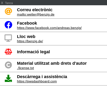
X
Tanca
Correu electrònic
mailto:wetter@benzig.de
Facebook
https://www.facebook.com/andreas.benzig/
Lloc web
https://benzig.de/
Informació legal
Material utilitzat amb drets d'autor
./license.txt
Descàrrega i assistència
https://pwsdashboard.com