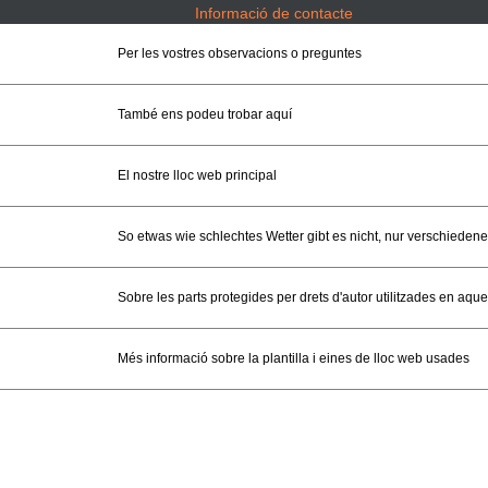
Informació de contacte
Per les vostres observacions o preguntes
També ens podeu trobar aquí
El nostre lloc web principal
So etwas wie schlechtes Wetter gibt es nicht, nur verschiedene
Sobre les parts protegides per drets d'autor utilitzades en aques
Més informació sobre la plantilla i eines de lloc web usades