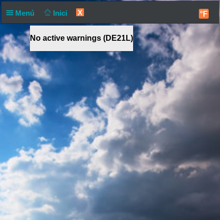
X
Menú
Inici
°F
No active warnings (DE21L)