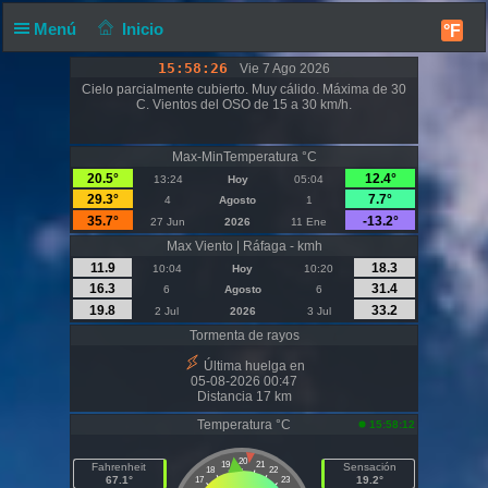
Menú
Inicio
°F
15:58:26
Vie 7 Ago 2026
Cielo parcialmente cubierto. Muy cálido. Máxima de 30
C. Vientos del OSO de 15 a 30 km/h.
Max-MinTemperatura °C
20.5°
12.4°
13:24
Hoy
05:04
29.3°
7.7°
4
Agosto
1
35.7°
-13.2°
27 Jun
2026
11 Ene
Max Viento | Ráfaga - kmh
11.9
18.3
10:04
Hoy
10:20
16.3
31.4
6
Agosto
6
19.8
33.2
2 Jul
2026
3 Jul
Tormenta de rayos
Última huelga en
05-08-2026 00:47
Distancia 17 km
Temperatura °C
15:58:12
20
19
21
Fahrenheit
Sensación
18
22
67.1°
19.2°
17
23