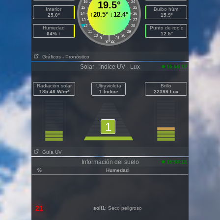
16
19.5°
24
15
25
Interior
Bulbo húm.
↑
20.5°
↓
12.4°
14
26
25.0°
15.9°
13
27
12
28
Humedad
Punto de rocío
11
29
64% ↑
12.5°
10
30
|
9
31
8
32
Gráficos
- Pronóstico
Solar - Índice UV - Lux
15:58:12
Radiación solar
Ultravioleta
Brillo
185.46 W/m²
1 Índice
22399 Lux
1
Guía UV
Información del suelo
15:58:12
%
Humedad
21
soil1
: Seco peligroso