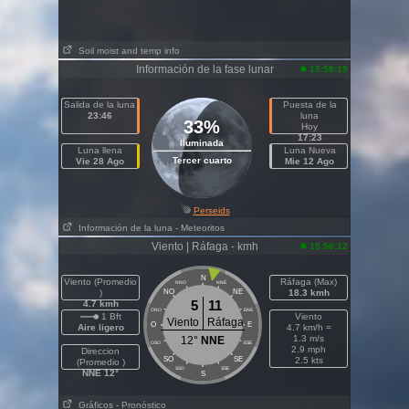
Soil moist and temp info
Información de la fase lunar
15:58:19
Salida de la luna
Puesta de la
23:46
luna
33%
Hoy
17:23
Iluminada
Luna llena
Luna Nueva
Tercer cuarto
Vie 28 Ago
Mie 12 Ago
Perseids
Información de la luna
- Meteoritos
Viento | Ráfaga - kmh
15:58:12
N
Viento (Promedio
Ráfaga (Max)
NNO
NNE
)
NO
NE
18.3 kmh
5
11
4.7 kmh
ONO
ENE
1 Bft
Viento
Viento
Ráfaga
O
E
Aire ligero
4.7 km/h =
1.3 m/s
12°
NNE
OSO
ESE
2.9 mph
Direccion
SO
SE
2.5 kts
(Promedio )
SSO
SSE
NNE 12°
S
Gráficos
- Pronóstico