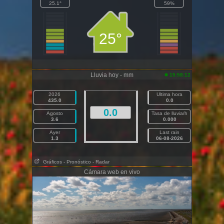
25.1°
59%
25°
Lluvia hoy - mm
15:58:12
2026
Ultima hora
435.0
0.0
0.0
Agosto
Tasa de lluvia/h
3.6
0.000
Ayer
Last rain
1.3
06-08-2026
Gráficos
- Pronóstico
- Radar
Cámara web en vivo