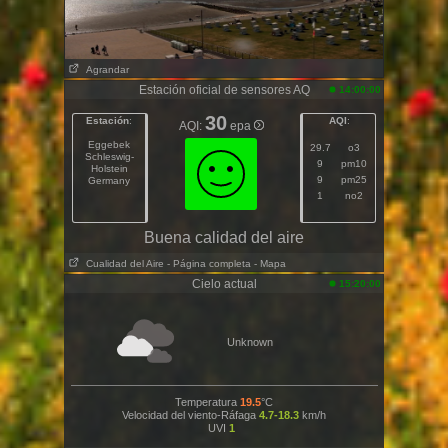
Agrandar
Estación oficial de sensores AQ
14:00:00
30
Estación
:
AQI
:
AQI:
epa
Eggebek
29.7
o3
Schleswig-
9
pm10
Holstein
9
pm25
Germany
1
no2
Buena calidad del aire
Cualidad del Aire
- Página completa
- Mapa
Cielo actual
15:20:00
Unknown
Temperatura
19.5
°C
Velocidad del viento-Ráfaga
4.7-18.3
km/h
UVI
1