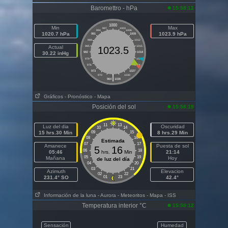
Baromettro - hPa
15:58:12
1000
Min
Max
997
1003
994
1006
1020.7 hPa
1023.9 hPa
991
1009
988
1012
Actual
985
1015
1023.5
30.22 inHg
982
1018
979
1021
976
1024
973
1027
|
970
1030
964
1036
Gráficos
- Pronóstico
- Mapa
Posición del sol
15:58:19
11
13
Luz del dia
Oscuridad
10
14
15 hrs.30 Min
09
15
8 hrs.29 Min
08
16
Estimada
07
17
Amanece
Puesta de sol
5
16
06
18
05:46
hrs.
Min
21:14
05
19
Mañana
Hoy
de luz del día
04
20
03
21
Azimuth
Elevacion
02
22
231.4° SO
01
23
42.4°
Información de la luna
- Aurora
- Meteoritos
- Mapa
- ISS
Temperatura interior °C
15:58:12
Sensación
Humedad