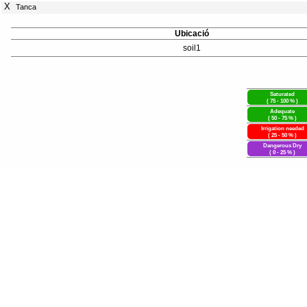
X
Tanca
Ubicació
soil1
Saturated
( 75 - 100 % )
Adequate
( 50 - 75 % )
Irrigation needed
( 25 - 50 % )
Dangerous Dry
( 0 - 25 % )