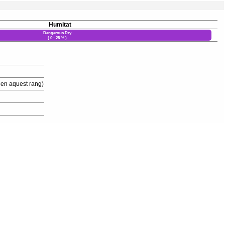
Humitat
Dangerous Dry
( 0 - 25 % )
 en aquest rang)