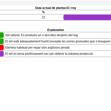
Guia actual de plantació i reg
%
22
Explanation
Sòl saturat. Es produeix un o dos dies després del reg.
El sòl està adequadament humit (excepte les sorres gruixudes que s’eixuguen
Gamma habitual per regar sòls argilosos pesats
El sòl es torna perillosament sec per obtenir la màxima producció.